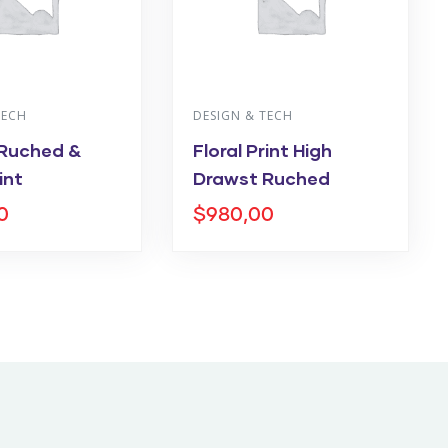
TECH
DESIGN & TECH
Ruched &
Floral Print High
int
Drawst Ruched
0
$
980,00