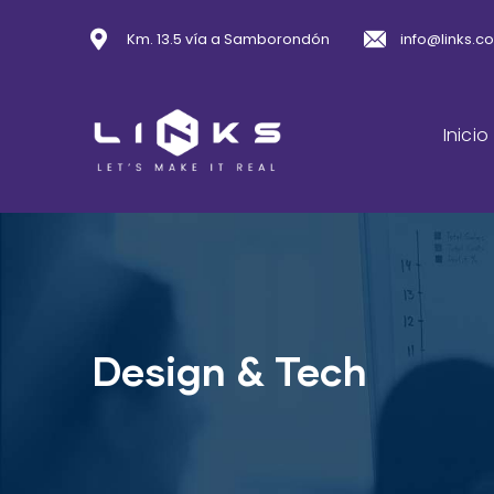
Km. 13.5 vía a Samborondón
info@links.c
Inicio
Design & Tech