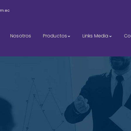
om.ec
Nosotros
Productos
Links Media
Co