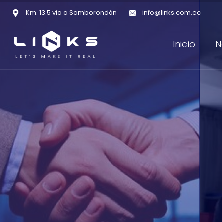
Km. 13.5 vía a Samborondón
info@links.com.ec
Inicio
N