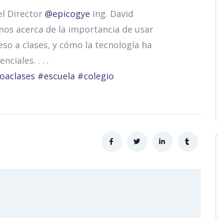
el Director
@epicogye
Ing. David
s acerca de la importancia de usar
so a clases, y cómo la tecnología ha
ciales. . . .
oaclases
#escuela
#colegio