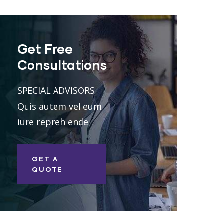
Get Free
Consultations
SPECIAL ADVISORS
Quis autem vel eum
iure repreh ende
GET A
QUOTE