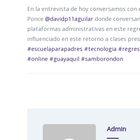
En la entrevista de hoy conversamos con 
Ponce
@davidp11aguilar
donde conversamo
plataformas administrativas en este regre
influenciado en este retorno a clases presen
#escuelaparapadres
#tecnologia
#regres
#online
#guayaquil
#samborondon
Admin