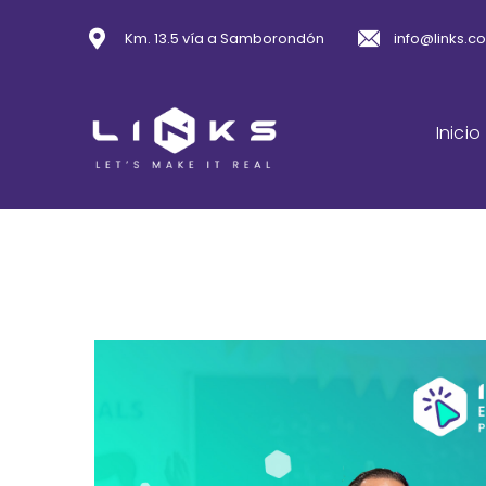
Km. 13.5 vía a Samborondón
info@links.c
Inicio