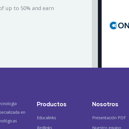
of up to 50% and earn
Productos
Nosotros
ecnología
pecializada en
Educalinks
Presentación PDF
nológicas
Redlinks
Nuestro equipo