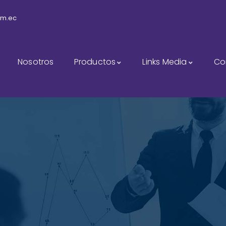
om.ec
Nosotros
Productos
Links Media
Co