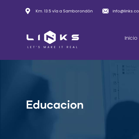
Km. 13.5 vía a Samborondón
info@links.c
Inicio
Educacion